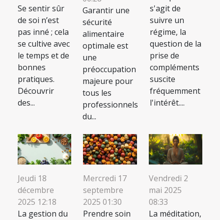
Se sentir sûr
s'agit de
Garantir une
de soi n’est
suivre un
sécurité
pas inné ; cela
régime, la
alimentaire
se cultive avec
question de la
optimale est
le temps et de
prise de
une
bonnes
compléments
préoccupation
pratiques.
suscite
majeure pour
Découvrir
fréquemment
tous les
des...
l'intérêt....
professionnels
du...
Jeudi 18
Mercredi 17
Vendredi 2
décembre
septembre
mai 2025
2025 12:18
2025 01:30
08:33
La gestion du
Prendre soin
La méditation,