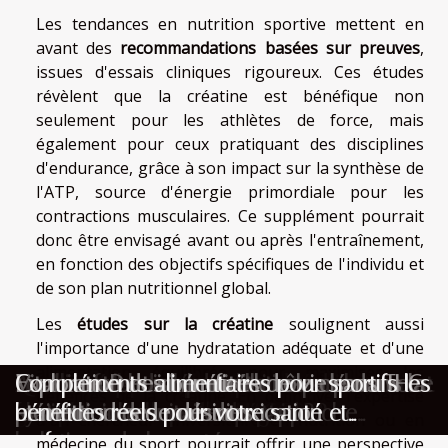
Les tendances en nutrition sportive mettent en
avant des
recommandations basées sur preuves
,
issues d'essais cliniques rigoureux. Ces études
révèlent que la créatine est bénéfique non
seulement pour les athlètes de force, mais
également pour ceux pratiquant des disciplines
d'endurance, grâce à son impact sur la synthèse de
l'ATP, source d'énergie primordiale pour les
contractions musculaires. Ce supplément pourrait
donc être envisagé avant ou après l'entraînement,
en fonction des objectifs spécifiques de l'individu et
de son plan nutritionnel global.
Les
études sur la créatine
soulignent aussi
l'importance d'une hydratation adéquate et d'une
alimentation équilibrée pour maximiser les
Techniques naturelles pour booster sa
Comment optimiser la sécurité alimentaire
Quelle fréquence pour prendre des
Comment les coupe-faim naturels
Améliorer la santé des animaux : comment
Les bienfaits de la méditation sur le
Comment choisir le meilleur spa pour votre
Vitamine D et immunité le rôle clé dans la
Exploration des bénéfices de vie sans THC
Compléments alimentaires pour sportifs les
bénéfices de la créatine. En définitive, l'expertise
confiance en soi
grâce à une formation HACCP ?
compléments lors d'un régime ?
favorisent-ils la perte de poids ?
choisir les bonnes croquettes ?
système immunitaire une approche
maison
prévention des maladies
et méthodes de désintoxication
bénéfices réels pour votre santé et
d'un chercheur universitaire en nutrition ou en
holistique de la santé
performance
médecine du sport pourrait offrir une perspective