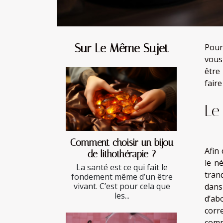
Sur Le Même Sujet
Pour
vous
être 
faire
Le
Comment choisir un bijou
Afin
de lithothérapie ?
le n
La santé est ce qui fait le
tranq
fondement même d’un être
vivant. C’est pour cela que
dans
les...
d’ab
corr
comp