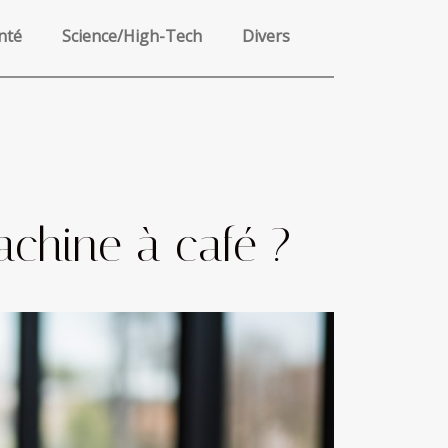
nté
Science/High-Tech
Divers
achine à café ?