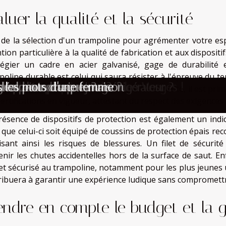
aluer la qualité et la sécurité
 de la sélection d'un trampoline pour agrémenter votre espa
tion particulière à la qualité de fabrication et aux disposit
ilégier un cadre en acier galvanisé, gage de durabilité
poline durable est celui qui saura résister à l'épreuve du
rend les nouveaux propriétaires
e à voir ce mois-ci ?
orte-clés pour enfants
z d’un spa privatif dans les Vosges !
 ou remplacer votre réfrigérateur ?
e qualité chaque jour ?
che pour chaque usage ?
grandes occasions ?
 idéal pour chaque maison
s les mots d'une femme
 sécurité. Pour ce qui est des normes de sécurité, il est pri
ertifications en vigueur, attestant du respect des exigences s
résence de dispositifs de protection est également un indic
que celui-ci soit équipé de coussins de protection épais rec
isant ainsi les risques de blessures. Un filet de sécuri
enir les chutes accidentelles hors de la surface de saut. E
 et sécurisé au trampoline, notamment pour les plus jeunes 
ribuera à garantir une expérience ludique sans compromettre 
endre en compte le budget et la g