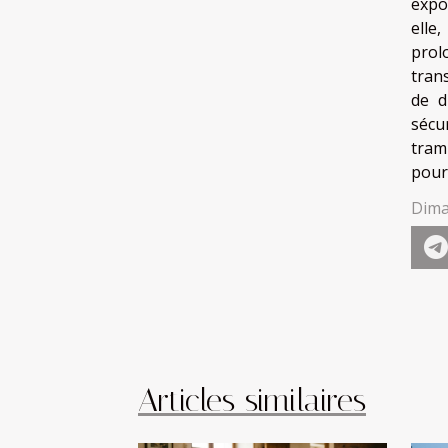
expo
elle
prol
tran
de d
sécu
tram
pour 
Dima
Articles similaires