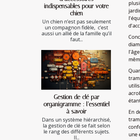
plus
indispensables pour votre
jard
chien
l'éq
Un chien n’est pas seulement
d'acc
un compagnon fidèle, c’est
aussi un allié de la famille qu’il
Conce
faut...
diam
l'âg
même
Quan
tram
util
acro
Gestion de clé par
étant
organigramme : l’essentiel
à savoir
En d
tram
Dans un système hiérarchisé,
la gestion de clé se fait selon
conf
le rang des différents sujets.
une 
Il...