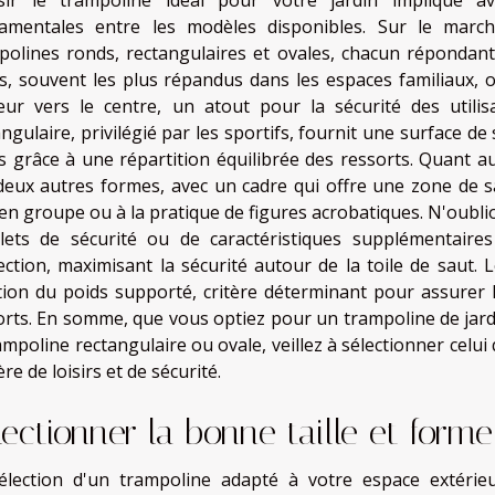
amentales entre les modèles disponibles. Sur le marché
polines ronds, rectangulaires et ovales, chacun répondant
s, souvent les plus répandus dans les espaces familiaux, of
eur vers le centre, un atout pour la sécurité des utili
angulaire, privilégié par les sportifs, fournit une surface d
s grâce à une répartition équilibrée des ressorts. Quant a
deux autres formes, avec un cadre qui offre une zone de 
 en groupe ou à la pratique de figures acrobatiques. N'oubl
ilets de sécurité ou de caractéristiques supplémentair
ection, maximisant la sécurité autour de la toile de saut.
tion du poids supporté, critère déterminant pour assurer l
orts. En somme, que vous optiez pour un trampoline de jar
rampoline rectangulaire ou ovale, veillez à sélectionner celu
re de loisirs et de sécurité.
lectionner la bonne taille et forme
élection d'un trampoline adapté à votre espace extéri