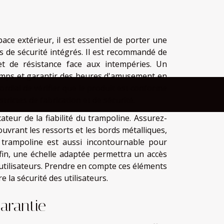
ce extérieur, il est essentiel de porter une
ifs de sécurité intégrés. Il est recommandé de
 et de résistance face aux intempéries. Un
 temps et garantir des heures d'amusement en
mordial de vérifier que le produit est conforme
trictes de fabrication et de sécurité.
ateur de la fiabilité du trampoline. Assurez-
ouvrant les ressorts et les bords métalliques,
té trampoline est aussi incontournable pour
nfin, une échelle adaptée permettra un accès
utilisateurs. Prendre en compte ces éléments
la sécurité des utilisateurs.
arantie