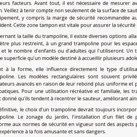
ieurs facteurs. Avant tout, il est nécessaire de mesurer a
in. Veillez à tenir compte non seulement de la surface de s
uipement, y compris la marge de sécurité recommandée au
ident. Cette zone tampon est vitale pour assurer la sécurité 
rnant la taille du trampoline, il existe diverses options all
ètre plus restreint, à un grand trampoline pour les espaces
e et le nombre d'enfants ou d'adultes qui l'utiliseront. U
 superficie qu'un modèle destiné à accueillir plusieurs ado
t à la forme, elle influence directement le type d'utili
poline. Les modèles rectangulaires sont souvent privi
isateurs avancés en raison de leur rebond plus uniforme et pu
batiques. Pour une utilisation récréative et familiale, les
 donné qu'ils tendent à recentrer le sauteur, améliorant ainsi
éfinitive, le choix d'un trampoline devrait toujours incorpo
poline. Le zonage du jardin, l'installation d'un filet de 
orme aux normes de sécurité en vigueur sont des aspects 
expérience à la fois amusante et sans dangers.