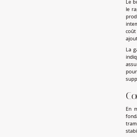
Le b
le ra
prod
inte
coût
ajout
La g
indi
assu
pour
supp
Co
En m
fond
tram
stab