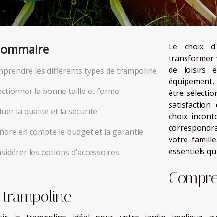
Sommaire
Le choix d
transformer 
de loisirs 
prendre les différents types de trampoline
équipement, s
ectionner la bonne taille et forme
être sélectio
satisfaction
luer la qualité et la sécurité
choix incont
correspondra
ndre en compte le budget et la garantie
votre famill
essentiels qu
sidérer les options d'accessoires
Compren
 trampoline
sir le trampoline idéal pour votre jardin implique a