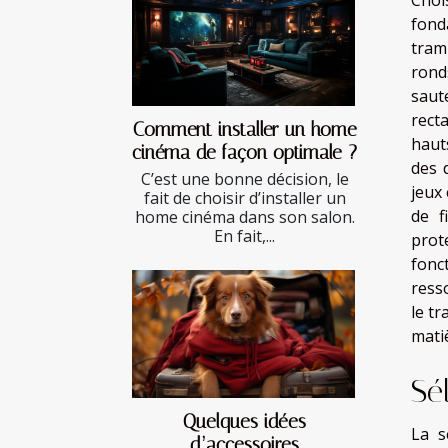
fond
tram
rond
saut
rect
Comment installer un home
haut
cinéma de façon optimale ?
des 
C’est une bonne décision, le
jeux
fait de choisir d’installer un
de f
home cinéma dans son salon.
En fait,...
prot
fonc
ress
le t
matiè
Sé
Quelques idées
La s
d’accessoires