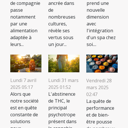
de compagnie
ancrée dans
prend une
passe
de
nouvelle
notamment
nombreuses
dimension
par une
cultures,
avec
alimentation
révèle ses
l'intégration
adaptée à
vertus sous
d'un spa chez
leurs...
un jour...
soi....
Lundi 7 avril
Lundi 31 mars
Vendredi 28
2025 05:17
2025 01:52
mars 2025
Alors que
L'abstinence
02:47
notre société
de THC, le
La quête de
est en quête
principal
performance
constante de
psychotrope
et de bien-
solutions
présent dans
être pousse