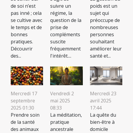
de soi n’est
suivre un
poids est un
pas inné ; cela
régime, la
sujet qui
se cultive avec
question de la
préoccupe de
le temps et de
prise de
nombreuses
bonnes
compléments
personnes
pratiques.
suscite
souhaitant
Découvrir
fréquemment
améliorer leur
des...
l'intérêt....
santé et...
Mercredi 17
Vendredi 2
Mercredi 23
septembre
mai 2025
avril 2025
2025 01:30
08:33
17:44
Prendre soin
La méditation,
La quête du
de la santé
pratique
bien-être à
des animaux
ancestrale
domicile