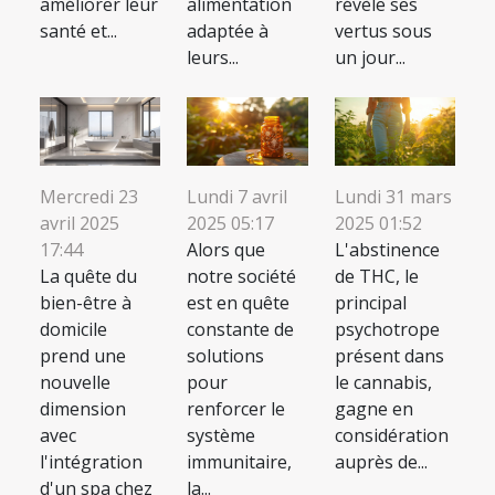
améliorer leur
alimentation
révèle ses
santé et...
adaptée à
vertus sous
leurs...
un jour...
Mercredi 23
Lundi 7 avril
Lundi 31 mars
avril 2025
2025 05:17
2025 01:52
17:44
Alors que
L'abstinence
La quête du
notre société
de THC, le
bien-être à
est en quête
principal
domicile
constante de
psychotrope
prend une
solutions
présent dans
nouvelle
pour
le cannabis,
dimension
renforcer le
gagne en
avec
système
considération
l'intégration
immunitaire,
auprès de...
d'un spa chez
la...