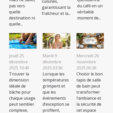
cuisines,
pas vers
du café en un
garantissant la
quelle
véritable
fraîcheur et la...
destination ni
moment de...
quelle...
Jeudi 25
Mardi 9
Mercredi 26
décembre
décembre
novembre
2025 10:40
2025 03:36
2025 00:26
Trouver la
Lorsque les
Choisir le bon
dimension
températures
tapis de salle
idéale de
grimpent et
de bain peut
bâche pour
que les
transformer
chaque usage
événements
l’ambiance et
peut sembler
d’exception se
la sécurité de
complexe,
profilent,
cet espace