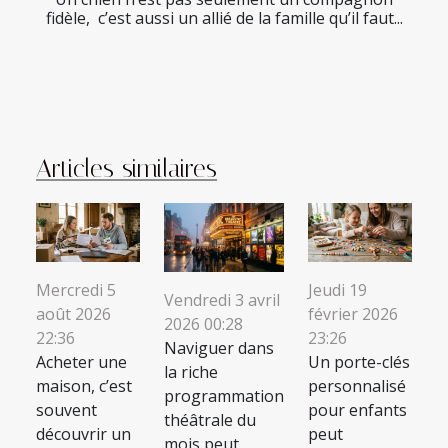
fidèle, c’est aussi un allié de la famille qu’il faut...
Articles similaires
Mercredi 5
Jeudi 19
Vendredi 3 avril
août 2026
février 2026
2026 00:28
22:36
23:26
Naviguer dans
Acheter une
Un porte-clés
la riche
maison, c’est
personnalisé
programmation
souvent
pour enfants
théâtrale du
découvrir un
peut
mois peut