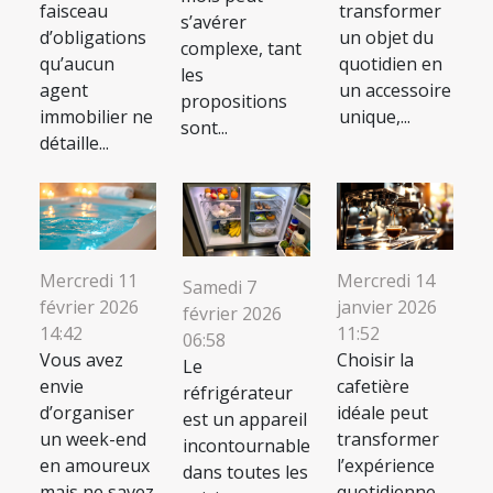
faisceau
transformer
s’avérer
d’obligations
un objet du
complexe, tant
qu’aucun
quotidien en
les
agent
un accessoire
propositions
immobilier ne
unique,...
sont...
détaille...
Mercredi 11
Mercredi 14
Samedi 7
février 2026
janvier 2026
février 2026
14:42
11:52
06:58
Vous avez
Choisir la
Le
envie
cafetière
réfrigérateur
d’organiser
idéale peut
est un appareil
un week-end
transformer
incontournable
en amoureux
l’expérience
dans toutes les
mais ne savez
quotidienne