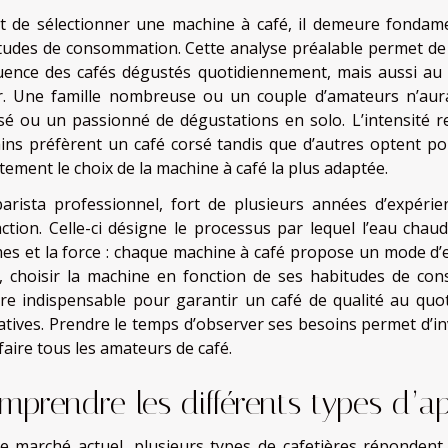
t de sélectionner une machine à café, il demeure fondam
tudes de consommation. Cette analyse préalable permet de ci
uence des cafés dégustés quotidiennement, mais aussi a
r. Une famille nombreuse ou un couple d’amateurs n’aura
sé ou un passionné de dégustations en solo. L’intensité r
ains préfèrent un café corsé tandis que d’autres optent po
tement le choix de la machine à café la plus adaptée.
arista professionnel, fort de plusieurs années d’expérien
action. Celle-ci désigne le processus par lequel l’eau cha
es et la force : chaque machine à café propose un mode d’ext
i, choisir la machine en fonction de ses habitudes de co
ère indispensable pour garantir un café de qualité au quo
atives. Prendre le temps d’observer ses besoins permet d’in
faire tous les amateurs de café.
mprendre les différents types d’ap
le marché actuel, plusieurs types de cafetières répondent à