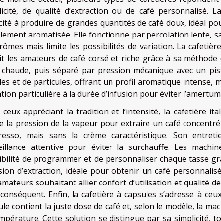
licité, de qualité d’extraction ou de café personnalisé. L
cité à produire de grandes quantités de café doux, idéal po
ilement aromatisée. Elle fonctionne par percolation lente, s
arômes mais limite les possibilités de variation. La cafeti
it les amateurs de café corsé et riche grâce à sa méthode 
u chaude, puis séparé par pression mécanique avec un pis
iles et de particules, offrant un profil aromatique intense
tion particulière à la durée d’infusion pour éviter l’amertum
 ceux appréciant la tradition et l’intensité, la cafetière 
ise la pression de la vapeur pour extraire un café concent
presso, mais sans la crème caractéristique. Son entreti
eillance attentive pour éviter la surchauffe. Les machin
ibilité de programmer et de personnaliser chaque tasse gr
sion d’extraction, idéale pour obtenir un café personnalis
amateurs souhaitant allier confort d’utilisation et qualité d
 conséquent. Enfin, la cafetière à capsules s’adresse à ceu
ule contient la juste dose de café et, selon le modèle, la 
empérature. Cette solution se distingue par sa simplicité, 