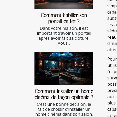
simp
capa
Comment habiller son
subt
portail en fer ?
les 
Dans votre maison, il est
sédu
important d’avoir un portail
l’ea
après avoir fait sa clôture.
Vous...
d’hu
atten
Pour
util
l’es
surv
poss
pres
Comment installer un home
aux 
cinéma de façon optimale ?
plus
C’est une bonne décision, le
caps
fait de choisir d’installer un
home cinéma dans son salon.
la t