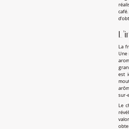
réal
café
d’obt
L’
La f
Une 
arom
granu
est 
mout
arôm
sur-e
Le c
révé
valo
obten