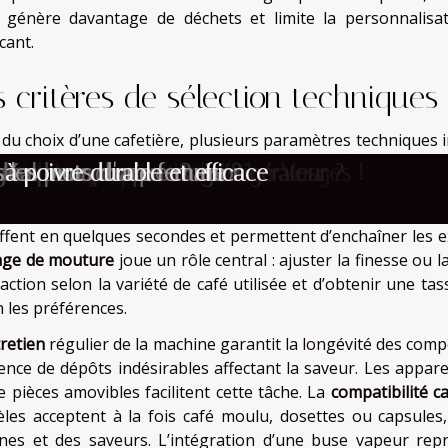
 génère davantage de déchets et limite la personnalis
cant.
s critères de sélection techniques
 du choix d’une cafetière, plusieurs paramètres techniques 
. D’abord, la
capacité
du réservoir d’eau conditionne la qua
rend les nouveaux propriétaires
e à voir ce mois-ci ?
orte-clés pour enfants
z d’un spa privatif dans les Vosges !
 ou remplacer votre réfrigérateur ?
che pour chaque usage ?
grandes occasions ?
 idéal pour chaque maison
s les mots d'une femme
 à poivre durable et efficace
uemment l’appareil, ce qui s’avère particulièrement pratiq
 un usage familial. La
préparation rapide
est également 
ffent en quelques secondes et permettent d’enchaîner les e
age de mouture
joue un rôle central : ajuster la finesse ou
raction selon la variété de café utilisée et d’obtenir une t
n les préférences.
retien
régulier de la machine garantit la longévité des compo
sence de dépôts indésirables affectant la saveur. Les appar
e pièces amovibles facilitent cette tâche. La
compatibilité c
les acceptent à la fois café moulu, dosettes ou capsules, 
ines et des saveurs. L’intégration d’une buse vapeur re