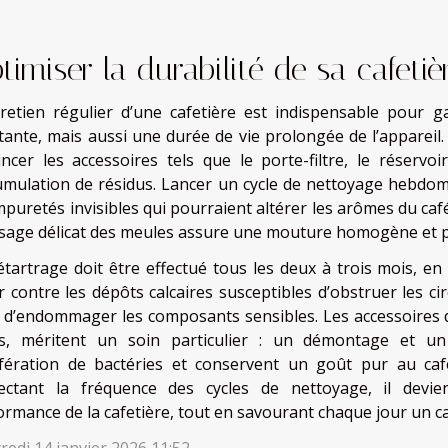
timiser la durabilité de sa cafetiè
tretien régulier d’une cafetière est indispensable pour 
tante, mais aussi une durée de vie prolongée de l’appareil.
incer les accessoires tels que le porte-filtre, le réservo
cumulation de résidus. Lancer un cycle de nettoyage hebdoma
impuretés invisibles qui pourraient altérer les arômes du ca
sage délicat des meules assure une mouture homogène et p
étartrage doit être effectué tous les deux à trois mois, en 
r contre les dépôts calcaires susceptibles d’obstruer les ci
e d’endommager les composants sensibles. Les accessoires
res, méritent un soin particulier : un démontage et 
ifération de bactéries et conservent un goût pur au ca
ectant la fréquence des cycles de nettoyage, il devi
ormance de la cafetière, tout en savourant chaque jour un ca
redi 14 janvier 2026 11:52