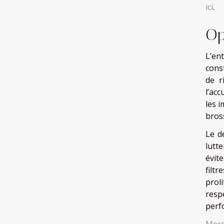
ici
.
Op
L’en
cons
de r
l’ac
les 
bros
Le d
lutte
évit
filt
prol
resp
perf
Merc