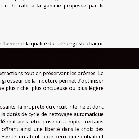
ation du café à la gamme proposée par le
influencent la qualité du café dégusté chaque
ntité de café préparée sans avoir à remplir
ue pour les amateurs de plusieurs tasses ou
un facteur à surveiller : certains modèles
xtractions tout en préservant les arômes. Le
 la grosseur de la mouture permet d’optimiser
asse plus riche, plus onctueuse ou plus légère
sants, la propreté du circuit interne et donc
eils dotés de cycle de nettoyage automatique
afé
doit aussi être prise en compte : certains
offrant ainsi une liberté dans le choix des
présente un atout pour ceux qui souhaitent