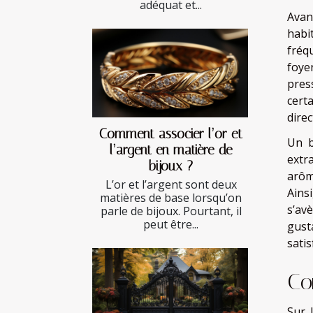
adéquat et...
Avan
habi
fréq
foye
pres
cert
direc
Comment associer l’or et
Un b
l’argent en matière de
extr
bijoux ?
arôm
L’or et l’argent sont deux
Ains
matières de base lorsqu’on
s’av
parle de bijoux. Pourtant, il
peut être...
gust
satis
Co
Sur 