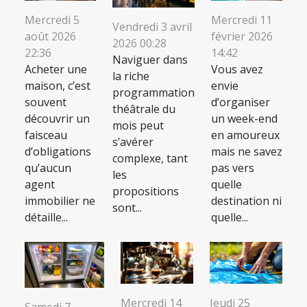
Mercredi 5
Mercredi 11
Vendredi 3 avril
août 2026
février 2026
2026 00:28
22:36
14:42
Naviguer dans
Acheter une
Vous avez
la riche
maison, c’est
envie
programmation
souvent
d’organiser
théâtrale du
découvrir un
un week-end
mois peut
faisceau
en amoureux
s’avérer
d’obligations
mais ne savez
complexe, tant
qu’aucun
pas vers
les
agent
quelle
propositions
immobilier ne
destination ni
sont...
détaille...
quelle...
Mercredi 14
Jeudi 25
Samedi 7