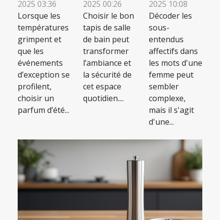
2025 03:36
2025 00:26
2025 10:08
Lorsque les
Choisir le bon
Décoder les
températures
tapis de salle
sous-
grimpent et
de bain peut
entendus
que les
transformer
affectifs dans
événements
l’ambiance et
les mots d'une
d’exception se
la sécurité de
femme peut
profilent,
cet espace
sembler
choisir un
quotidien....
complexe,
parfum d’été...
mais il s'agit
d'une...