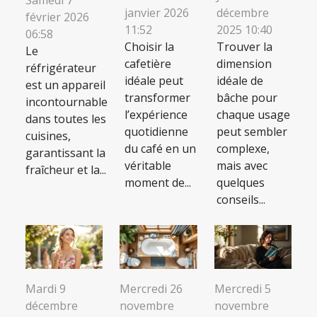
janvier 2026
décembre
février 2026
11:52
2025 10:40
06:58
Choisir la
Trouver la
Le
cafetière
dimension
réfrigérateur
idéale peut
idéale de
est un appareil
transformer
bâche pour
incontournable
l’expérience
chaque usage
dans toutes les
quotidienne
peut sembler
cuisines,
du café en un
complexe,
garantissant la
véritable
mais avec
fraîcheur et la...
moment de...
quelques
conseils...
Mardi 9
Mercredi 26
Mercredi 5
décembre
novembre
novembre