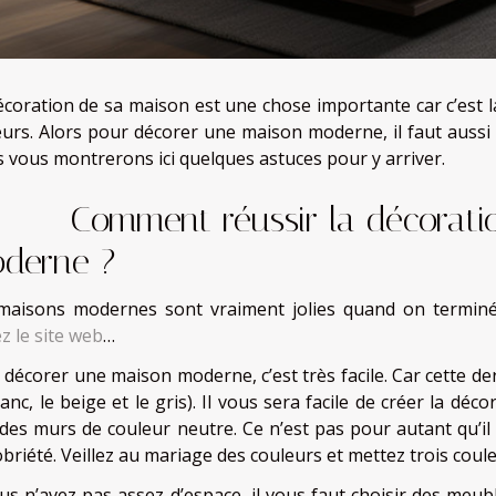
écoration de sa maison est une chose importante car c’est l
teurs. Alors pour décorer une maison moderne, il faut aussi
 vous montrerons ici quelques astuces pour y arriver.
mment réussir la décoration
derne ?
maisons modernes sont vraiment jolies quand on terminé 
ez le site web
…
 décorer une maison moderne, c’est très facile. Car cette d
lanc, le beige et le gris). Il vous sera facile de créer la d
 des murs de couleur neutre. Ce n’est pas pour autant qu’il 
obriété. Veillez au mariage des couleurs et mettez trois coul
ous n’avez pas assez d’espace, il vous faut choisir des me