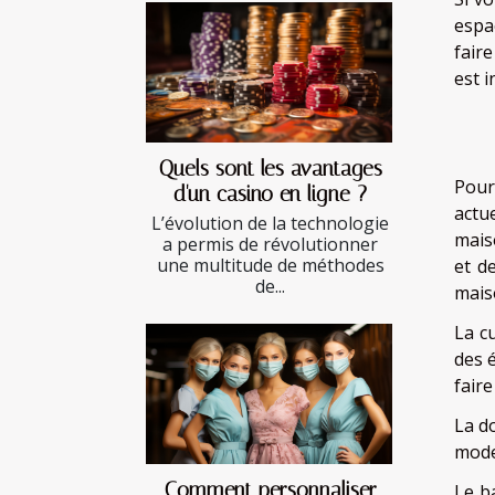
espa
fair
est 
Le
Quels sont les avantages
Pour
d'un casino en ligne ?
actu
L’évolution de la technologie
mais
a permis de révolutionner
une multitude de méthodes
et d
de...
mais
La c
des 
faire
La do
mode.
Comment personnaliser
Le ba