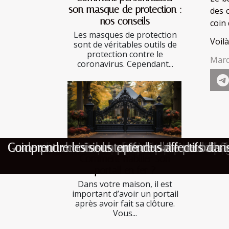
son masque de protection :
des 
nos conseils
coin 
Les masques de protection
Voil
sont de véritables outils de
protection contre le
Mard
coronavirus. Cependant...
Quand la législation sur la dératisation surp
Comment choisir la meilleure pièce de théâtr
Les meilleures idées pour personnaliser un p
Un week-end en amoureux de prévu ? Profite
Comment savoir quand il est temps de réparer
Comment choisir sa cafetière pour un café d
Comment choisir la bonne dimension de bâ
Comment choisir son parfum d'été pour les 
Guide pour choisir le tapis de salle de bain
Comprendre les sous-entendus affectifs dan
Comment habiller son
portail en fer ?
Dans votre maison, il est
important d’avoir un portail
après avoir fait sa clôture.
Vous...