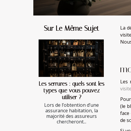
Sur Le Même Sujet
La d
visi
Nous
Co
mo
Les 
Les serrures : quels sont les
visit
types que vous pouvez
utiliser ?
Pour
Lors de l’obtention d’une
(le b
assurance habitation, la
face
majorité des assureurs
de s
chercheront...
Si v