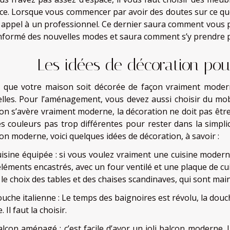
ce. Lorsque vous commencer par avoir des doutes sur ce que
e appel à un professionnel. Ce dernier saura comment vous pr
informé des nouvelles modes et saura comment s’y prendre p
s idées de décoration pour
 que votre maison soit décorée de façon vraiment moder
elles. Pour l’aménagement, vous devez aussi choisir du mo
on s’avère vraiment moderne, la décoration ne doit pas être
es couleurs pas trop différentes pour rester dans la simpl
on moderne, voici quelques idées de décoration, à savoir :
uisine équipée : si vous voulez vraiment une cuisine moderne
éléments encastrés, avec un four ventilé et une plaque de c
 le choix des tables et des chaises scandinaves, qui sont mai
uche italienne : Le temps des baignoires est révolu, la douch
 Il faut la choisir.
lcon aménagé : c’est facile d’avor un joli balcon moderne. Il 