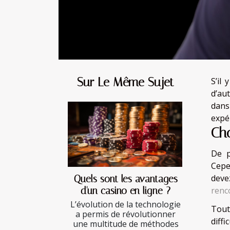
Sur Le Même Sujet
S’il
d’aut
dans
expér
Cho
De p
Cepe
deve
Quels sont les avantages
renc
d'un casino en ligne ?
L’évolution de la technologie
Tout
a permis de révolutionner
diff
une multitude de méthodes