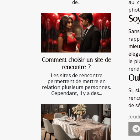
au c
de...
phot
Soy
Sans
rapp
mieu
élég
Comment choisir un site de
le p
rencontre ?
rend
Les sites de rencontre
Oub
permettent de mettre en
relation plusieurs personnes.
Si, s
Cependant, il y a des...
renc
de sé
Jeud