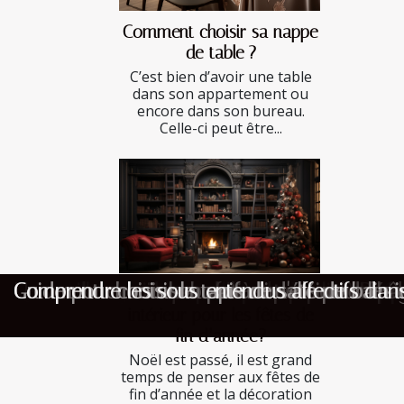
Comment choisir sa nappe
de table ?
C’est bien d’avoir une table
dans son appartement ou
encore dans son bureau.
Celle-ci peut être...
Quand la législation sur la dératisation surp
Comment choisir la meilleure pièce de théâtr
Les meilleures idées pour personnaliser un p
Un week-end en amoureux de prévu ? Profite
Comment savoir quand il est temps de réparer
Comment choisir sa cafetière pour un café d
Comment choisir la bonne dimension de bâ
Comment choisir son parfum d'été pour les 
Guide pour choisir le tapis de salle de bain
Comprendre les sous-entendus affectifs dan
Comment décorer votre
intérieur pour les fêtes de
fin d’année?
Noël est passé, il est grand
temps de penser aux fêtes de
fin d’année et la décoration