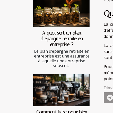
Qu
La c
d’ef
A quoi sert un plan
donn
d’épargne retraite en
entreprise ?
La c
Le plan d’épargne retraite en
sans
entreprise est une assurance
sont
à laquelle une entreprise
souscrit...
Pour 
même
poin
Dima
Comment faire pour bien