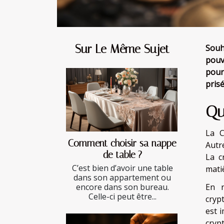
Sur Le Même Sujet
Souh
pouv
pour 
prisé
Qu
La C
Comment choisir sa nappe
Autr
de table ?
La c
C’est bien d’avoir une table
matiè
dans son appartement ou
En r
encore dans son bureau.
Celle-ci peut être...
crypt
est 
cryp