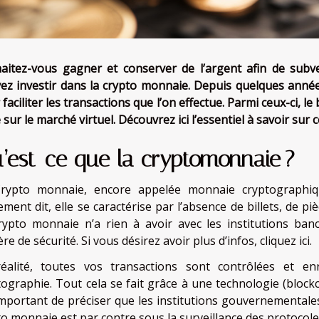
aitez-vous gagner et conserver de l’argent afin de subv
ez investir dans la crypto monnaie. Depuis quelques anné
faciliter les transactions que l’on effectue. Parmi ceux-ci, le 
 sur le marché virtuel. Découvrez ici l’essentiel à savoir sur 
’est-ce que la cryptomonnaie ?
rypto monnaie, encore appelée monnaie cryptographiqu
ement dit, elle se caractérise par l’absence de billets, de 
rypto monnaie n’a rien à avoir avec les institutions ban
re de sécurité. Si vous désirez avoir plus d’infos,
cliquez ici
.
éalité, toutes vos transactions sont contrôlées et e
ographie. Tout cela se fait grâce à une technologie (blockcha
important de préciser que les institutions gouvernementale
to monnaie est par contre sous la surveillance des protocole