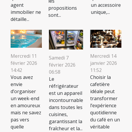
les
agent
un accessoire
propositions
immobilier ne
unique,...
sont...
détaille...
Mercredi 11
Mercredi 14
Samedi 7
février 2026
janvier 2026
février 2026
14:42
11:52
06:58
Vous avez
Choisir la
Le
envie
cafetière
réfrigérateur
d’organiser
idéale peut
est un appareil
un week-end
transformer
incontournable
en amoureux
l’expérience
dans toutes les
mais ne savez
quotidienne
cuisines,
pas vers
du café en un
garantissant la
quelle
véritable
fraîcheur et la...