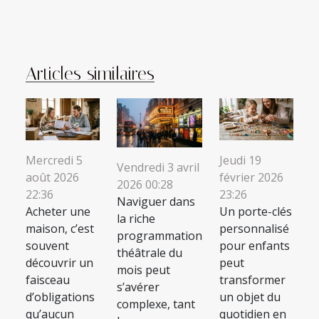
Articles similaires
Mercredi 5
Jeudi 19
Vendredi 3 avril
août 2026
février 2026
2026 00:28
22:36
23:26
Naviguer dans
Acheter une
Un porte-clés
la riche
maison, c’est
personnalisé
programmation
souvent
pour enfants
théâtrale du
découvrir un
peut
mois peut
faisceau
transformer
s’avérer
d’obligations
un objet du
complexe, tant
qu’aucun
quotidien en