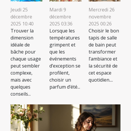
Jeudi 25
Mardi 9
Mercredi 26
décembre
décembre
novembre
2025 10:40
2025 03:36
2025 00:26
Trouver la
Lorsque les
Choisir le bon
dimension
températures
tapis de salle
idéale de
grimpent et
de bain peut
bâche pour
que les
transformer
chaque usage
événements
l’ambiance et
peut sembler
d’exception se
la sécurité de
complexe,
profilent,
cet espace
mais avec
choisir un
quotidien....
quelques
parfum d’été...
conseils...