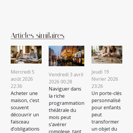
Articles similaires
Mercredi 5
Jeudi 19
Vendredi 3 avril
août 2026
février 2026
2026 00:28
22:36
23:26
Naviguer dans
Acheter une
Un porte-clés
la riche
maison, c’est
personnalisé
programmation
souvent
pour enfants
théâtrale du
découvrir un
peut
mois peut
faisceau
transformer
s’avérer
d’obligations
un objet du
complexe, tant